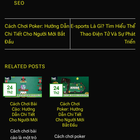
SEO
Cách Chơi Poker: Hướng Dẫn
E-sports Là Gì? Tìm Hiểu Thể
Chi Tiết Cho Người Mới Bắt
Thao Điện Tử Và Sự Phát
Đầu
Triển
RELATED POSTS
24
24
Th2
Th2
Cách Chơi Bài
Cách Chơi
Cào: Hướng
Poker: Hướng
Dẫn Chi Tiết
Dẫn Chi Tiết
Cho Người Mới
Cho Người Mới
Bắt Đầu
Cách chơi bài
Cách chơi poker
cào là một trò