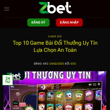
Bỏ
qua
nội
dung
ĐĂNG KÝ
ĐĂNG NHẬP
GAME BÀI
Top 10 Game Bài Đổi Thưởng Uy Tín
Lựa Chọn An Toàn
ĐĂNG VÀO
24/02/2025
BỞI
SEO
24
Th2