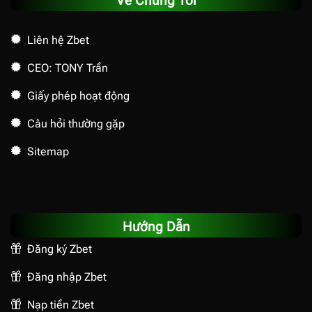
Về Chúng Tôi
Liên hệ Zbet
CEO: TONY Trần
Giấy phép hoạt động
Câu hỏi thường gặp
Sitemap
Hướng Dẫn
Đăng ký Zbet
Đăng nhập Zbet
Nạp tiền Zbet