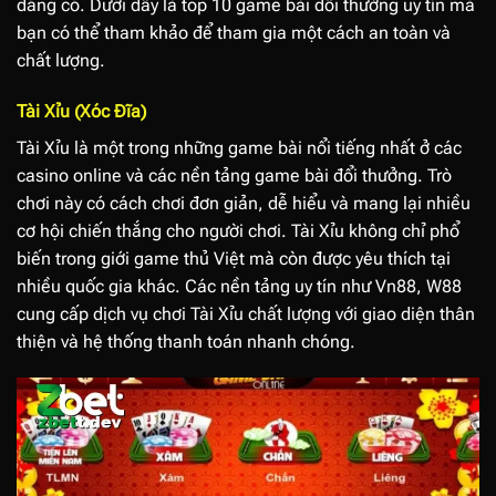
đáng có. Dưới đây là top 10 game bài đổi thưởng uy tín mà
bạn có thể tham khảo để tham gia một cách an toàn và
chất lượng.
Tài Xỉu (Xóc Đĩa)
Tài Xỉu là một trong những game bài nổi tiếng nhất ở các
casino online và các nền tảng game bài đổi thưởng. Trò
chơi này có cách chơi đơn giản, dễ hiểu và mang lại nhiều
cơ hội chiến thắng cho người chơi. Tài Xỉu không chỉ phổ
biến trong giới game thủ Việt mà còn được yêu thích tại
nhiều quốc gia khác. Các nền tảng uy tín như Vn88, W88
cung cấp dịch vụ chơi Tài Xỉu chất lượng với giao diện thân
thiện và hệ thống thanh toán nhanh chóng.